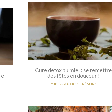
Cure détox au miel : se remettr
re
des fêtes en douceur !
!
MIEL & AUTRES TRÉSORS