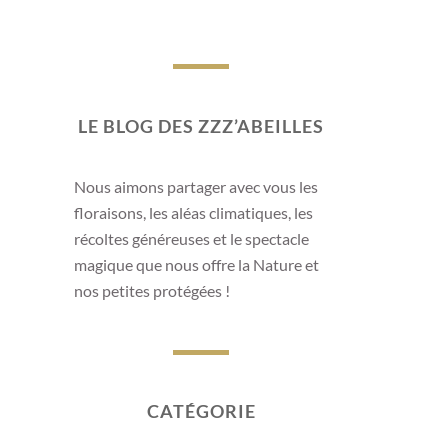
AU RUCH
LE BLOG DES ZZZ’ABEILLES
Un printemps exceptionne
Nous aimons partager avec vous les
Le printemps 2026 restera comme une saison par
floraisons, les aléas climatiques, les
abeilles. Dès les premières semaines, les tempéra
récoltes généreuses et le spectacle
ont offert aux colonies des conditions idéales pour
magique que nous offre la Nature et
nos petites protégées !
Les pissenlits, les aubépines et les prunelliers ont 
CATÉGORIE