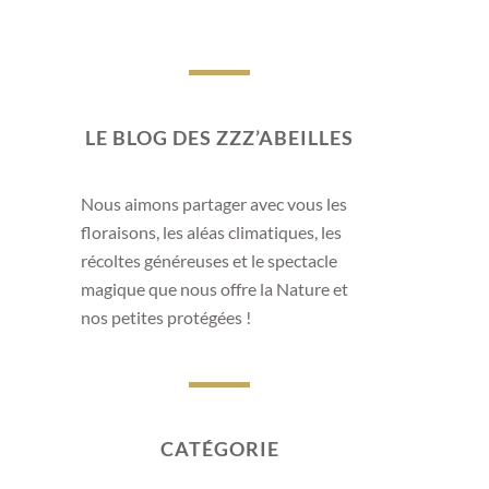
AU RUCH
LE BLOG DES ZZZ’ABEILLES
Un printemps exceptionne
Nous aimons partager avec vous les
Le printemps 2026 restera comme une saison par
floraisons, les aléas climatiques, les
abeilles. Dès les premières semaines, les tempéra
récoltes généreuses et le spectacle
ont offert aux colonies des conditions idéales pour
magique que nous offre la Nature et
nos petites protégées !
Les pissenlits, les aubépines et les prunelliers ont 
CATÉGORIE