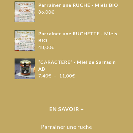
Parrainer une RUCHE - Miels BIO
86,00
€
Parrainer une RUCHETTE - Miels
BIO
48,00
€
“CARACTÈRE” - Miel de Sarrasin
AB
Plage
7,40
€
–
11,00
€
de
prix :
7,40€
à
EN SAVOIR +
11,00€
Parrainer une ruche