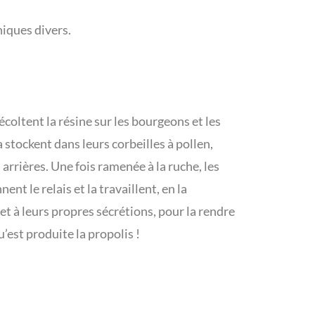
iques divers.
écoltent la résine sur les bourgeons et les
 stockent dans leurs corbeilles à pollen,
 arrières. Une fois ramenée à la ruche, les
nt le relais et la travaillent, en la
et à leurs propres sécrétions, pour la rendre
u’est produite la propolis !