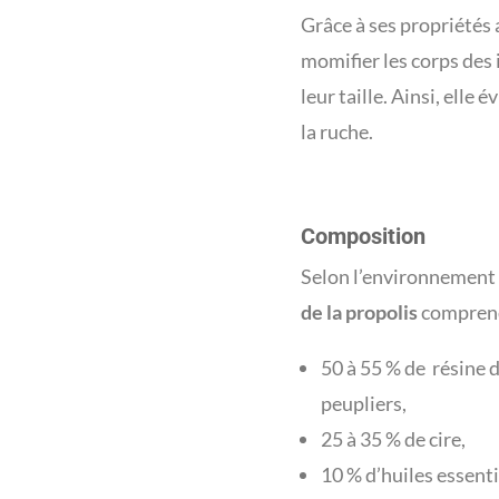
Grâce à ses propriétés 
momifier les corps des 
leur taille. Ainsi, elle
la ruche.
Composition
Selon l’environnement d
de la propolis
comprend
50 à 55 % de résine d
peupliers,
25 à 35 % de cire,
10 % d’huiles essenti