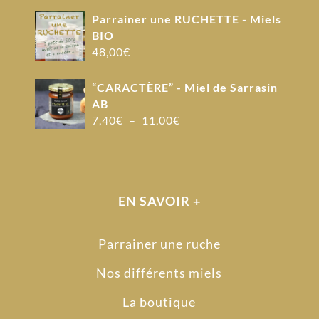
Parrainer une RUCHETTE - Miels
BIO
48,00
€
“CARACTÈRE” - Miel de Sarrasin
AB
Plage
7,40
€
–
11,00
€
de
prix :
7,40€
à
EN SAVOIR +
11,00€
Parrainer une ruche
Nos différents miels
La boutique