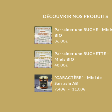
DÉCOUVRIR NOS PRODUITS
Parrainer une RUCHE - Miel
BIO
86,00
€
Parrainer une RUCHETTE -
Miels BIO
48,00
€
“CARACTÈRE” - Miel de
Sarrasin AB
Plage
7,40
€
–
11,00
€
de
prix :
7,40€
à