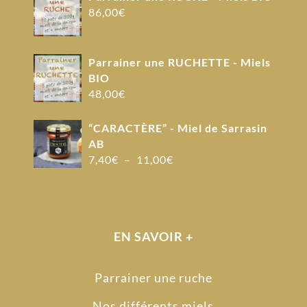
86,00
€
Parrainer une RUCHETTE - Miels
BIO
48,00
€
“CARACTÈRE” - Miel de Sarrasin
AB
Plage
7,40
€
–
11,00
€
de
prix :
7,40€
à
EN SAVOIR +
11,00€
Parrainer une ruche
Nos différents miels