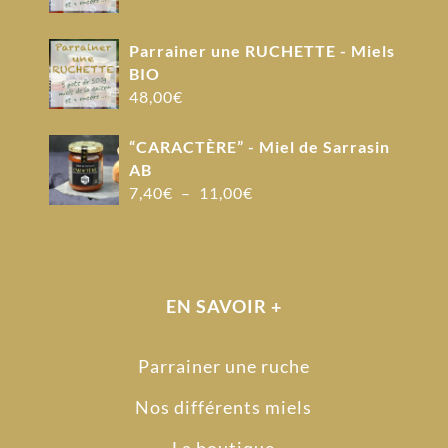
Parrainer une RUCHETTE - Miels
BIO
48,00
€
“CARACTÈRE” - Miel de Sarrasin
AB
Plage
7,40
€
–
11,00
€
de
prix :
7,40€
à
EN SAVOIR +
11,00€
Parrainer une ruche
Nos différents miels
La boutique