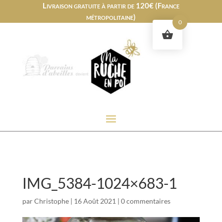
Livraison gratuite à partir de 120€ (France
métropolitaine)
0
IMG_5384-1024×683-1
par
Christophe
|
16 Août 2021
|
0 commentaires