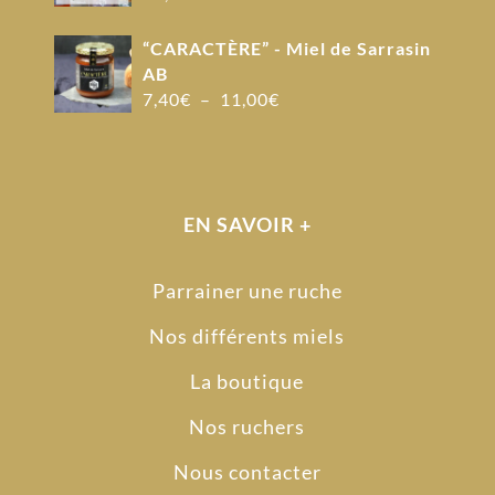
“CARACTÈRE” - Miel de Sarrasin
AB
Plage
7,40
€
–
11,00
€
de
prix :
7,40€
à
EN SAVOIR +
11,00€
Parrainer une ruche
Nos différents miels
La boutique
Nos ruchers
Nous contacter