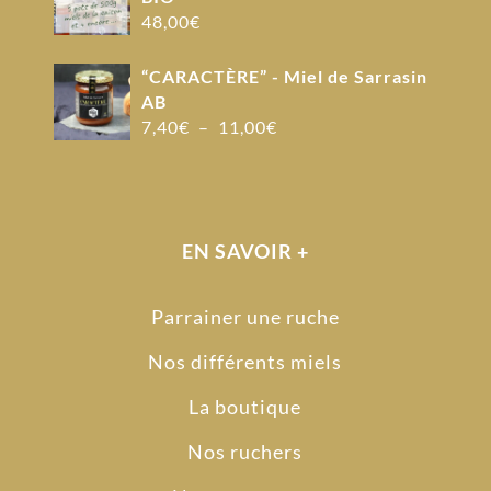
48,00
€
“CARACTÈRE” - Miel de Sarrasin
AB
Plage
7,40
€
–
11,00
€
de
prix :
7,40€
à
EN SAVOIR +
11,00€
Parrainer une ruche
Nos différents miels
La boutique
Nos ruchers