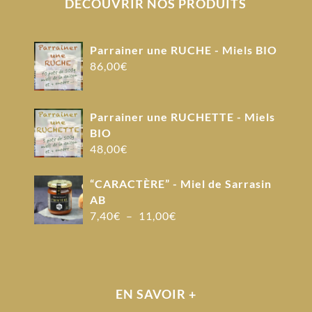
DÉCOUVRIR NOS PRODUITS
Parrainer une RUCHE - Miels BIO
86,00
€
Parrainer une RUCHETTE - Miels
BIO
48,00
€
“CARACTÈRE” - Miel de Sarrasin
AB
Plage
7,40
€
–
11,00
€
de
prix :
7,40€
à
EN SAVOIR +
11,00€