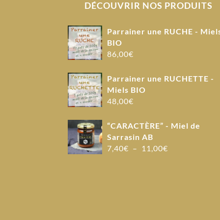
DÉCOUVRIR NOS PRODUITS
Parrainer une RUCHE - Miel
BIO
86,00
€
Parrainer une RUCHETTE -
Miels BIO
48,00
€
“CARACTÈRE” - Miel de
Sarrasin AB
Plage
7,40
€
–
11,00
€
de
prix :
7,40€
à
11,00€