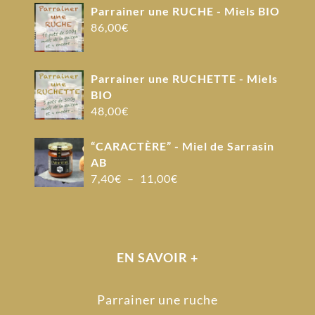
Parrainer une RUCHE - Miels BIO
86,00
€
Parrainer une RUCHETTE - Miels
BIO
48,00
€
“CARACTÈRE” - Miel de Sarrasin
AB
Plage
7,40
€
–
11,00
€
de
prix :
7,40€
à
EN SAVOIR +
11,00€
Parrainer une ruche